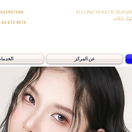
6613907000
ID CLINIC PLASTIC SURGE
وك تايلاند
 63 875 4575
عن المركز
الخدما