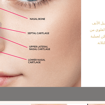
يل الأنف
العلوي من
كن لعملية
لاثة.