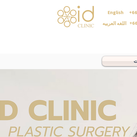
English +6
+66
اللغه العربيه
ت