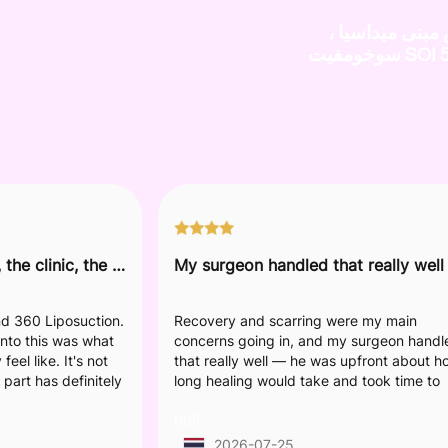
مبنى ميداسيا ،
سوخومفيت SOI 5 ، طريق سوخومفيت ،
Despite the discomfort, the clinic, the staff, and my surgeon were all fantastic and provided great care.
d 360 Liposuction.
Recovery and scarring were my main
nto this was what
concerns going in, and my surgeon handl
eel like. It's not
that really well — he was upfront about h
part has definitely
long healing would take and took time to
ing, which is
explain and mark where the scars would s
null
for. My surgeon
before we even started. The whole body li
suction and
happened in one surgery, so it's still too 
2026-07-25