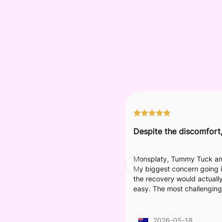
4.4
Monsplaty, Tummy Tuck an
Based on
97 patient review(s)
My biggest concern going i
the recovery would actually f
easy. The most challenging 
been the constant tight feel
Jade Gregson
something to be prepared 
used a combination of lipo
2026-05-18