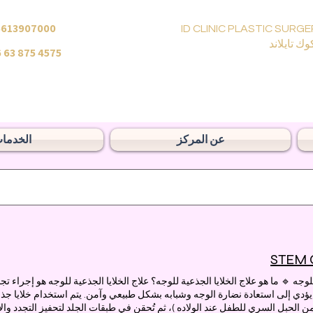
6613907000
ID CLINIC PLASTIC SURGE
وك تايلاند
 63 875 4575
عن المركز
الخدما
STEM 
الخلايا الجذعية للوجه 🔹 ما هو علاج الخلايا الجذعية للوجه؟ علاج الخلايا الجذعية للوجه هو 
 يؤدي إلى استعادة نضارة الوجه وشبابه بشكل طبيعي وآمن. يتم استخدام خلايا جذ
 الحبل السري للطفل عند الولاده )، ثم تُحقن في طبقات الجلد لتحفيز التجدد والإ